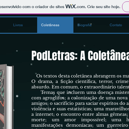
 desenvolvido com o criador de sites
.com
. Crie seu site hoje.
Livros
Coletâneas
Biografia
Contato
PodLetras: A Coletâne
Os textos desta coletânea abrangem os mais
O drama, a ficção científica, terror, cri
absurdo. Em comum, o extraordinário talent
Temas que incluem uma doença misterios
com agroglifos; a colonização de uma nova
amigos; o sacrifício para saciar espíritos do a
violência e suas estatísticas; uma maravilhos
a internet; o encontro entre almas gêmeas; 
morte; um amor impossível; uma hist
manifestações demoníacas; um guerreiro